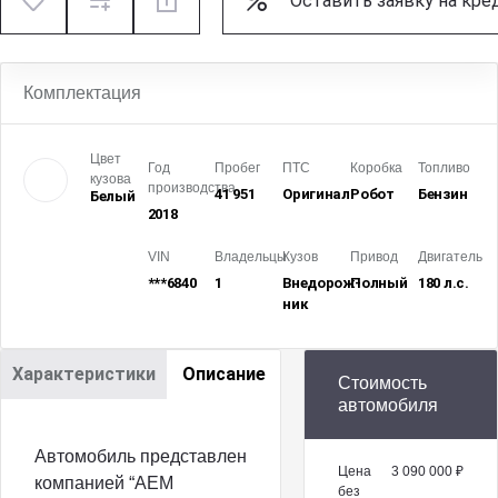
Оставить заявку на кре
Комплектация
Цвет
Год
Пробег
ПТС
Коробка
Топливо
кузова
производства
41 951
Оригинал
Робот
Бензин
Белый
2018
VIN
Владельцы
Кузов
Привод
Двигатель
***6840
1
Внедорож­
Полный
180 л.с.
ник
Характеристики
Описание
Стоимость
автомобиля
Автомобиль представлен
Цена
3 090 000 ₽
компанией “АЕМ
без