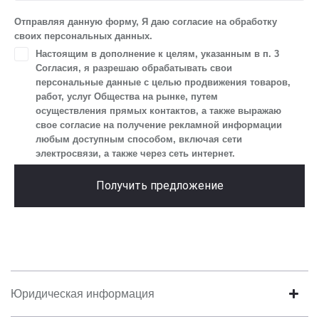
IP-адреса, сведений об устройстве, операционной системы
устройства и модели мобильного телефона посетителя сайта,
Отправляя данную форму, Я даю согласие на обработку
уникального идентификатора посетителя сайта,
своих персональных данных.
предпочтительного времени и способа для контакта, истории
Настоящим в дополнение к целям, указанным в п. 3
контактов.
Согласия, я разрешаю обрабатывать свои
2. Под обработкой персональных данных понимаются
персональные данные с целью продвижения товаров,
следующие действия: сбор, запись, систематизация,
работ, услуг Общества на рынке, путем
накопление, хранение, уточнение (обновление, изменение),
осуществления прямых контактов, а также выражаю
извлечение, использование, передача (предоставление, доступ),
свое согласие на получение рекламной информации
блокирование, удаление, уничтожение персональных данных.
любым доступным способом, включая сети
Общество обрабатывает персональные данные
электросвязи, а также через сеть интернет.
с использованием средств автоматизации.
3. Целью обработки персональных данных является
Получить предложение
осуществление взаимодействия Общества с посетителями
и пользователями сайта.
4. Я даю согласие на передачу моих персональных данных
третьим лицам, перечень которых размещен на сайте в разделе
«Юридическая информация».
5. Данное Согласие действует до момента достижения цели
обработки, указанной в настоящем Согласии. Я осведомлен,
Юридическая информация
что Общество будет обрабатывать данные только в случае, если
это необходимо для определенной цели, и может запросить,