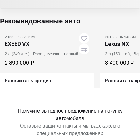
Рекомендованные авто
2023
·
56 713 км
2018
·
86 946 км
EXEED VX
Lexus NX
2 л (249 л.с.), Робот, бензин, полный
2 л (150 л.с.), В
2 890 000 ₽
3 400 000 ₽
Рассчитать кредит
Рассчитать к
Получить предложение
Получит
Получите выгодное предложение на покупку
автомобиля
Оставьте ваши контакты и мы расскажем о
специальных предложениях