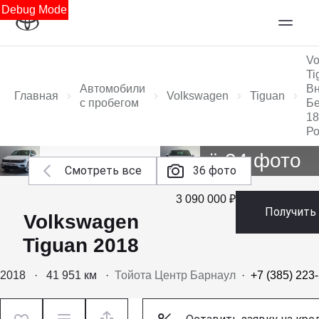
Debug Mode
Vo
Ti
Автомобили
В
Главная
Volkswagen
Tiguan
с пробегом
Бе
18
Ро
Ещё 34 фото
Смотреть все
36 фото
3 090 000 ₽
Получить
Volkswagen
Tiguan 2018
2018
·
41 951 км
·
Тойота Центр Барнаул
·
+7 (385) 223