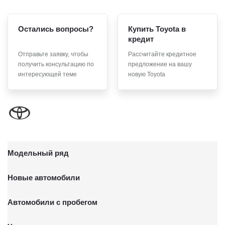
чтобы я продлил срок действия своего согласия на обработку
по истечении 10 лет с тем, чтобы гарантировать, что оно
соответствует моим намерениям.
Остались вопросы?
Купить Toyota в
6. Согласие может быть отозвано путем направления
кредит
письменного заявления Обществу заказным почтовым
Отправьте заявку, чтобы
Рассчитайте кредитное
отправлением с описью вложения по адресу: 141031, Московская
получить консультацию по
предложение на вашу
обл., г. о. Мытищи, п. Вёшки, МКАД 84-й км, ТПЗ «Алтуфьево»,
вл. 5, стр. 1.
интересующей теме
новую Toyota
Модельный ряд
Новые автомобили
Автомобили с пробегом