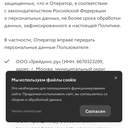
защищенных, что и Оператор, в соответствии
с законодательством Российской Федерации
о персональных данных, не более срока обработки
данных, зафиксированного в настоящей Политике.
В частности, Оператор вправе передать
персональные данные Пользователя:
ООО «Трейдинс.ру» (ИНН: 6670323209,
адрес: г. Москва, муниципальный округ
×
Можайский вн.тер. г., тер. Сколково
Мы используем файлы cookie
инновационного центра, Большой б-р,
Это необходимо для полноценного функционирования
д. 42, стр. 1, ЭТАЖ -1, ПОМЕЩ. 150 РМ4)
сайта. Продолжая использовать сайт, вы соглашаетесь со
в целях технической поддержки Сайта,
сбором и обработкой данных.
функционально совмещенного
Согласен
Читать полностью
с программным обеспечением
ООО «Трейдинс.ру», обеспечения
технической возможности коммуникации