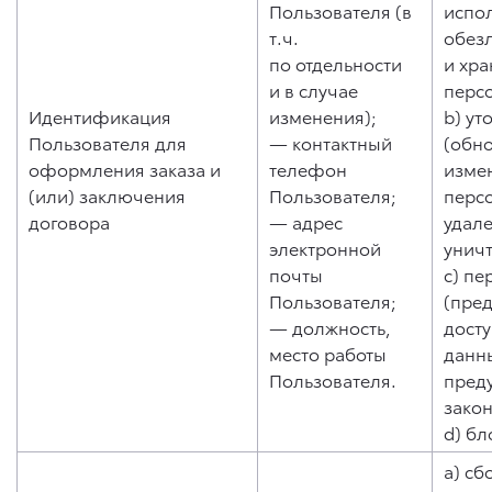
Пользователя (в
испо
т.ч.
обез
по отдельности
и хр
и в случае
перс
Идентификация
изменения);
b) ут
Пользователя для
— контактный
(обн
оформления заказа и
телефон
изме
(или) заключения
Пользователя;
перс
договора
— адрес
удале
электронной
унич
почты
c) пе
Пользователя;
(пре
— должность,
дост
место работы
данны
Пользователя.
пред
зако
d) бл
a) сб