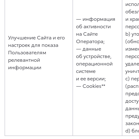
испо
обез
— информация
и хр
об активности
перс
на Сайте
b) ут
Улучшение Сайта и его
Оператора;
(обн
настроек для показа
— данные
изме
Пользователям
об устройстве,
перс
релевантной
операционной
удале
информации
системе
унич
и ее версии;
c) пе
— Cookies**
(рас
пред
дост
данны
пред
зако
d) бл