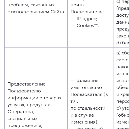
c) пе
проблем, связанных
почты
(пре
с использованием Сайта
Пользователя;
дост
— IP-адрес;
данны
— Cookies**.
пред
зако
d) бл
a) сб
систе
нако
извл
— фамилия,
испо
Предоставление
имя, отчество
обез
Пользователю
Пользователя (в
и хр
информации о товарах,
т.ч.
перс
услугах, продуктах
по отдельности
b) ут
Оператора,
и в случае
(обн
специальных
изменения);
изме
предложениях,
— контактный
перс