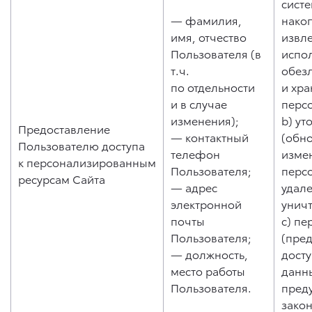
систе
— фамилия,
нако
имя, отчество
извл
Пользователя (в
испо
т.ч.
обез
по отдельности
и хр
и в случае
перс
изменения);
b) ут
Предоставление
— контактный
(обн
Пользователю доступа
телефон
изме
к персонализированным
Пользователя;
перс
ресурсам Сайта
— адрес
удале
электронной
унич
почты
c) пе
Пользователя;
(пре
— должность,
дост
место работы
данны
Пользователя.
пред
зако