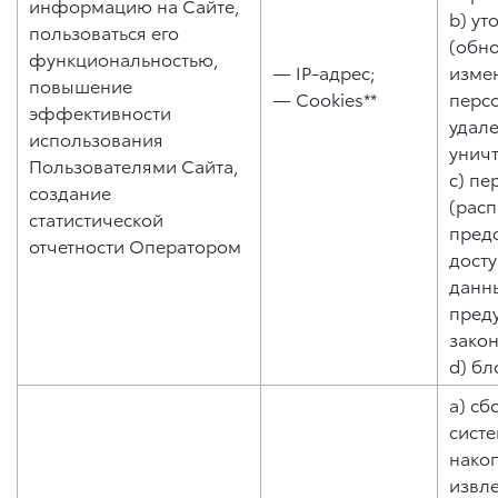
информацию на Сайте,
b) ут
пользоваться его
(обн
функциональностью,
— IP-адрес;
изме
повышение
— Cookies**
перс
эффективности
удале
использования
унич
Пользователями Сайта,
c) пе
создание
(рас
статистической
пред
отчетности Оператором
дост
данны
пред
зако
d) бл
a) сб
систе
нако
извл