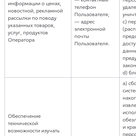
информации о ценах,
телефон
удале
новостной, рекламной
Пользователя;
унич
рассылки по поводу
— адрес
c) пе
указанных товаров,
электронной
(рас
услуг, продуктов
почты
пред
Оператора
Пользователя.
дост
данны
пред
зако
d) бл
a) сб
систе
нако
извл
испо
Обеспечение
обез
технической
и хр
возможности изучать
перс