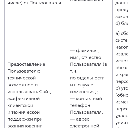
числе) от Пользователя
данны
пред
зако
d) бл
a) сб
систе
нако
— фамилия,
извл
имя, отчество
испо
Предоставление
Пользователя (в
обез
Пользователю
т.ч.
и хр
технической
по отдельности
перс
возможности
и в случае
b) ут
использовать Сайт,
изменения);
(обн
эффективной
— контактный
изме
клиентской
телефон
перс
и технической
Пользователя;
удале
поддержки при
— адрес
унич
возникновении
электронной