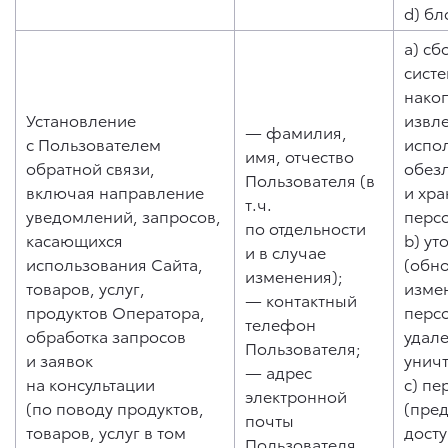
d) бл
a) сб
систе
нако
Установление
извл
— фамилия,
с Пользователем
испо
имя, отчество
обратной связи,
обез
Пользователя (в
включая направление
и хр
т.ч.
уведомлений, запросов,
перс
по отдельности
касающихся
b) ут
и в случае
использования Сайта,
(обн
изменения);
товаров, услуг,
изме
— контактный
продуктов Оператора,
перс
телефон
обработка запросов
удале
Пользователя;
и заявок
унич
— адрес
на консультации
c) пе
электронной
(по поводу продуктов,
(пре
почты
товаров, услуг в том
дост
Пользователя.