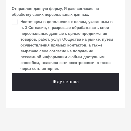
о впечатлениях, интересах, предпочтениях
к автомобилю(-ям) и товарам/услугам, IP-адреса, сведений
Отправляя данную форму, Я даю согласие на
об устройстве, операционной системы устройства
обработку своих персональных данных.
и модели мобильного телефона посетителя сайта,
Настоящим в дополнение к целям, указанным в
уникального идентификатора посетителя сайта,
п. 3 Согласия, я разрешаю обрабатывать свои
предпочтительного времени и способа для контакта,
истории контактов.
персональные данные с целью продвижения
товаров, работ, услуг Общества на рынке, путем
2. Под обработкой персональных данных понимаются
осуществления прямых контактов, а также
следующие действия: сбор, запись, систематизация,
выражаю свое согласие на получение
накопление, хранение, уточнение (обновление,
рекламной информации любым доступным
изменение), извлечение, использование, передача
способом, включая сети электросвязи, а также
(предоставление, доступ), блокирование, удаление,
через сеть интернет.
уничтожение персональных данных. Общество
обрабатывает персональные данные с использованием
средств автоматизации.
Жду звонка
3. Целью обработки персональных данных является
осуществление взаимодействия Общества
с посетителями и пользователями сайта.
4. Я даю согласие на передачу моих персональных
данных третьим лицам, перечень которых размещен
на сайте в разделе «Юридическая информация».
5. Данное Согласие действует до момента достижения