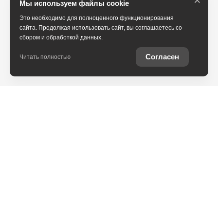
Мы используем файлы cookie
Это необходимо для полноценного функционирования
сайта. Продолжая использовать сайт, вы соглашаетесь со
сбором и обработкой данных.
Согласен
Читать полностью
Юридическая информация
Остались вопросы?
Купить Toyota в
кредит
Отправьте заявку, чтобы
Рассчитайте кредитное