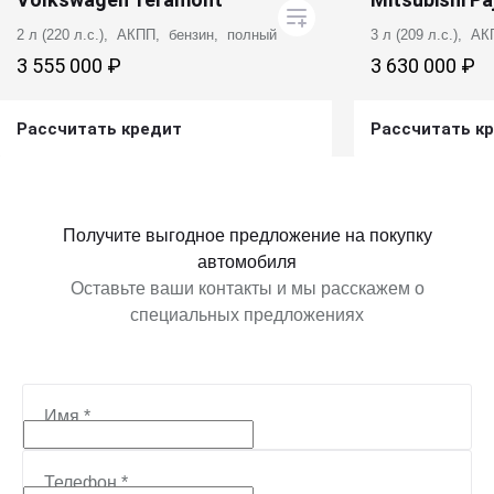
2 л (220 л.с.), АКПП, бензин, полный
3 л (209 л.с.), А
3 555 000 ₽
3 630 000 ₽
Рассчитать кредит
Рассчитать к
Получить предложение
Получит
Получите выгодное предложение на покупку
автомобиля
Оставьте ваши контакты и мы расскажем о
специальных предложениях
Имя
*
Телефон
*