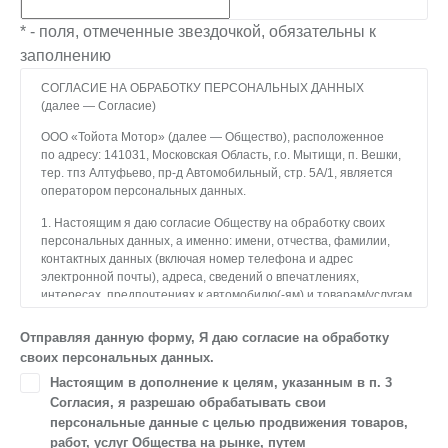
* - поля, отмеченные звездочкой, обязательны к
заполнению
СОГЛАСИЕ НА ОБРАБОТКУ ПЕРСОНАЛЬНЫХ ДАННЫХ
(далее — Согласие)
ООО «Тойота Мотор» (далее — Общество), расположенное
по адресу: 141031, Московская Область, г.о. Мытищи, п. Вешки,
тер. тпз Алтуфьево, пр-д Автомобильный, стр. 5А/1, является
оператором персональных данных.
1. Настоящим я даю согласие Обществу на обработку своих
персональных данных, а именно: имени, отчества, фамилии,
контактных данных (включая номер телефона и адрес
электронной почты), адреса, сведений о впечатлениях,
интересах, предпочтениях к автомобилю(-ям) и товарам/услугам,
IP-адреса, сведений об устройстве, операционной системы
устройства и модели мобильного телефона посетителя сайта,
Отправляя данную форму, Я даю согласие на обработку
уникального идентификатора посетителя сайта,
своих персональных данных.
предпочтительного времени и способа для контакта, истории
Настоящим в дополнение к целям, указанным в п. 3
контактов.
Согласия, я разрешаю обрабатывать свои
2. Под обработкой персональных данных понимаются
персональные данные с целью продвижения товаров,
следующие действия: сбор, запись, систематизация,
работ, услуг Общества на рынке, путем