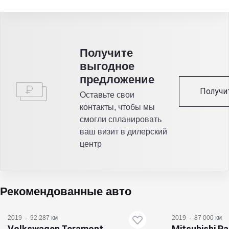
Получитe
выгодное
предложение
Получи
Оставьте свои
контакты, чтобы мы
смогли спланировать
ваш визит в дилерский
центр
Рекомендованные авто
2019
·
92 287 км
2019
·
87 000 км
Volkswagen Teramont
Mitsubishi Pa