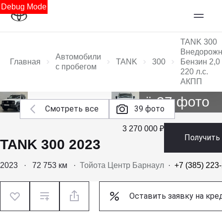
Debug Mode
TANK 300
Внедорожн
Автомобили
Главная
TANK
300
Бензин 2,0
с пробегом
220 л.с.
АКПП
Ещё 37 фото
Смотреть все
39 фото
3 270 000 ₽
Получить
TANK 300 2023
2023
·
72 753 км
·
Тойота Центр Барнаул
·
+7 (385) 223
Оставить заявку на кре