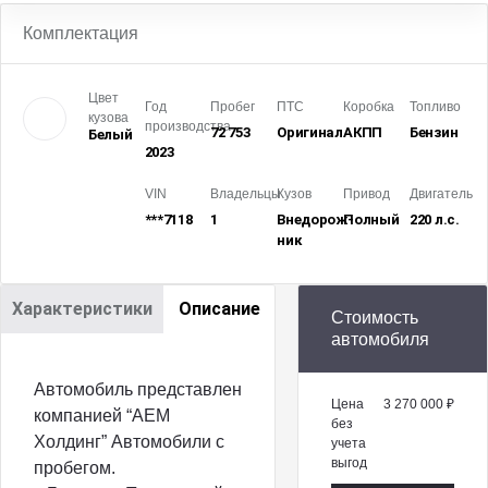
Комплектация
Цвет
Год
Пробег
ПТС
Коробка
Топливо
кузова
производства
72 753
Оригинал
АКПП
Бензин
Белый
2023
VIN
Владельцы
Кузов
Привод
Двигатель
***7118
1
Внедорож­
Полный
220 л.с.
ник
Характеристики
Описание
Стоимость
автомобиля
Автомобиль представлен
Цена
3 270 000 ₽
компанией “АЕМ
без
Холдинг” Автомобили с
учета
выгод
пробегом.