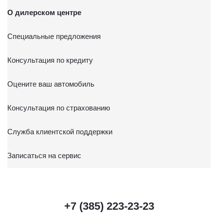
письменного заявления Обществу заказным почтовым
О дилерском центре
отправлением с описью вложения по адресу: 141031,
Московская обл., г. о. Мытищи, п. Вёшки, МКАД 84-й км,
Специальные предложения
ТПЗ «Алтуфьево», вл. 5, стр. 1.
Консультация по кредиту
Оцените ваш автомобиль
Консультация по страхованию
Служба клиентской поддержки
Записаться на сервис
+7 (385) 223-23-23