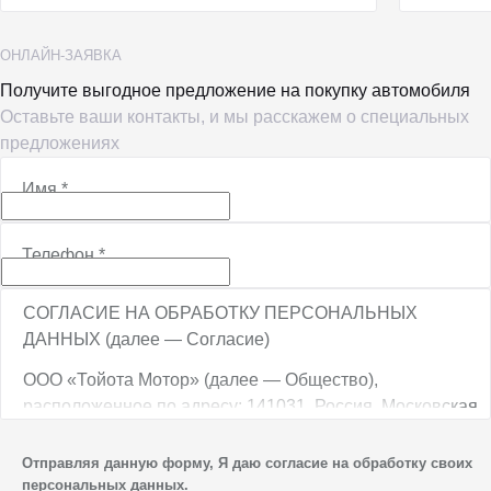
ОНЛАЙН-ЗАЯВКА
Получите выгодное предложение на покупку автомобиля
Оставьте ваши контакты, и мы расскажем о специальных
предложениях
Имя
*
Телефон
*
СОГЛАСИЕ НА ОБРАБОТКУ ПЕРСОНАЛЬНЫХ
ДАННЫХ (далее — Согласие)
ООО «Тойота Мотор» (далее — Общество),
расположенное по адресу: 141031, Россия, Московская
обл., г. о. Мытищи, п. Вёшки, МКАД, 84-й км,
ТПЗ «Алтуфьево», вл. 5, стр. 1, является оператором
Отправляя данную форму, Я даю согласие на обработку своих
персональных данных.
персональных данных.