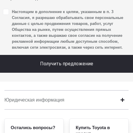
1. Настоящим я даю согласие Обществу на обработку
Настоящим в дополнение к целям, указанным в п. 3
своих персональных данных, а именно: имени, отчества,
Согласия, я разрешаю обрабатывать свои персональные
фамилии, контактных данных (включая номер телефона
данные с целью продвижения товаров, работ, услуг
Общества на рынке, путем осуществления прямых
и адрес электронной почты), адреса, сведений
контактов, а также выражаю свое согласие на получение
о впечатлениях, интересах, предпочтениях
рекламной информации любым доступным способом,
к автомобилю(-ям) и товарам/услугам, IP-адреса,
включая сети электросвязи, а также через сеть интернет.
сведений об устройстве, операционной системы
устройства и модели мобильного телефона посетителя
Получить предложение
сайта, уникального идентификатора посетителя сайта,
предпочтительного времени и способа для контакта,
истории контактов.
2. Под обработкой персональных данных понимаются
следующие действия: сбор, запись, систематизация,
Юридическая информация
накопление, хранение, уточнение (обновление,
изменение), извлечение, использование, передача
(предоставление, доступ), блокирование, удаление,
Остались вопросы?
Купить Toyota в
уничтожение персональных данных. Общество