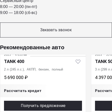
Сервисный центр
8:00 — 20:00 (пн-пт)
9:00 — 18:00 (сб-вс)
Заказать звонок
Рекомендованные авто
2025
·
4 653 км
2023
·
55 0
TANK 400
TANK 5
2 л (245 л.с.), АКПП, бензин, полный
3 л (299 л
5 690 000 ₽
4 397 0
Рассчитать кредит
Рассчит
Получить предложение