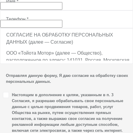
Имя
*
Телефон
*
СОГЛАСИЕ НА ОБРАБОТКУ ПЕРСОНАЛЬНЫХ
ДАННЫХ (далее — Согласие)
ООО «Тойота Мотор» (далее — Общество),
расположенное по адресу: 141031, Россия, Московская
обл., г. о. Мытищи, п. Вёшки, МКАД, 84-й км,
ТПЗ «Алтуфьево», вл. 5, стр. 1, является оператором
Отправляя данную форму, Я даю согласие на обработку своих
персональных данных.
персональных данных.
1. Настоящим я даю согласие Обществу на обработку
Настоящим в дополнение к целям, указанным в п. 3
своих персональных данных, а именно: имени, отчества,
Согласия, я разрешаю обрабатывать свои персональные
фамилии, контактных данных (включая номер телефона
данные с целью продвижения товаров, работ, услуг
Общества на рынке, путем осуществления прямых
и адрес электронной почты), адреса, сведений
контактов, а также выражаю свое согласие на получение
о впечатлениях, интересах, предпочтениях
рекламной информации любым доступным способом,
к автомобилю(-ям) и товарам/услугам, IP-адреса,
включая сети электросвязи, а также через сеть интернет.