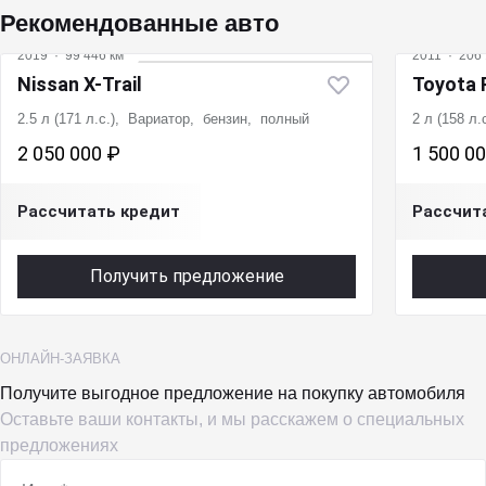
Рекомендованные авто
2019
·
99 446 км
2011
·
206 
Nissan X-Trail
Toyota
2.5 л (171 л.с.), Вариатор, бензин, полный
2 л (158 л
2 050 000 ₽
1 500 0
Рассчитать кредит
Рассчит
Получить предложение
ОНЛАЙН-ЗАЯВКА
Получите выгодное предложение на покупку автомобиля
Оставьте ваши контакты, и мы расскажем о специальных
предложениях