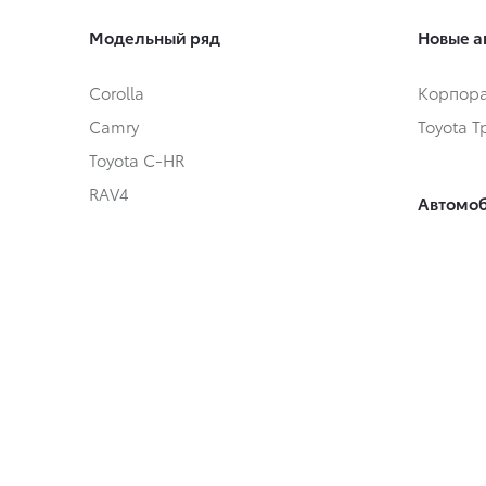
Модельный ряд
Новые а
Corolla
Корпора
Camry
Toyota 
Toyota C-HR
RAV4
Автомоб
Fortuner
Автомоб
Highlander
Toyota 
Land Cruiser Prado
Land Cruiser 300
Hilux
Условия
Alphard
Кредит
Hiace
Онлайн