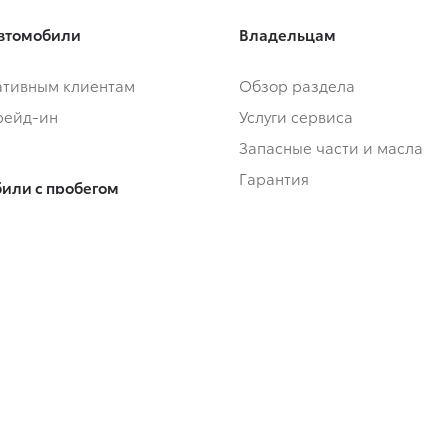
втомобили
Владельцам
тивным клиентам
Обзор раздела
Трейд-ин
Услуги сервиса
Запасные части и масла
Гарантия
или с пробегом
Регламентное ТО и запись
или с пробегом в наличии
Сервисные кампании
Трейд-ин
Сервисные предложения
Руководства
Замена на новый
 покупки
ование
О дилерском центре
-одобрение