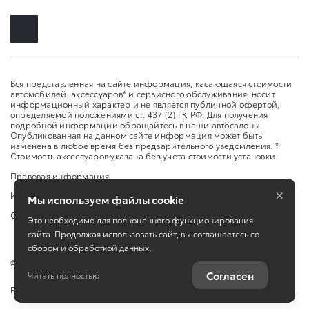
Вся представленная на сайте информация, касающаяся стоимости
автомобилей, аксессуаров* и сервисного обслуживания, носит
информационный характер и не является публичной офертой,
определяемой положениями ст. 437 (2) ГК РФ. Для получения
подробной информации обращайтесь в наши автосалоны.
Опубликованная на данном сайте информация может быть
изменена в любое время без предварительного уведомления. *
Стоимость аксессуаров указана без учета стоимости установки.
Правовая информация
×
Изменить настройку cookies
Мы используем файлы cookie
Сбросить cookie
Это необходимо для полноценного функционирования
сайта. Продолжая использовать сайт, вы соглашаетесь со
сбором и обработкой данных.
©
2026
ООО «АЕМ»
Согласен
Читать полностью
Работает на технологиях
TradeDealer