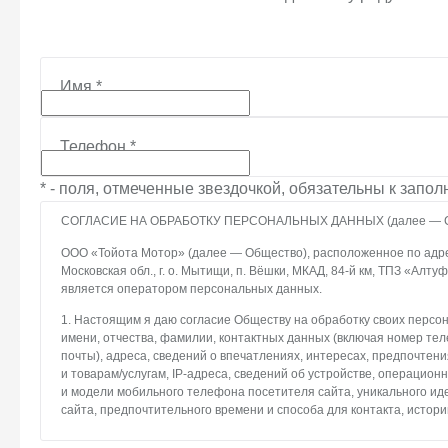
Имя
*
Телефон
*
* - поля, отмеченные звездочкой, обязательны к запо
СОГЛАСИЕ НА ОБРАБОТКУ ПЕРСОНАЛЬНЫХ ДАННЫХ (далее — С
ООО «Тойота Мотор» (далее — Общество), расположенное по адрес
Московская обл., г. о. Мытищи, п. Вёшки, МКАД, 84-й км, ТПЗ «Алтуфье
является оператором персональных данных.
1. Настоящим я даю согласие Обществу на обработку своих персо
имени, отчества, фамилии, контактных данных (включая номер те
почты), адреса, сведений о впечатлениях, интересах, предпочтени
и товарам/услугам, IP-адреса, сведений об устройстве, операцион
и модели мобильного телефона посетителя сайта, уникального и
сайта, предпочтительного времени и способа для контакта, истори
2. Под обработкой персональных данных понимаются следующие де