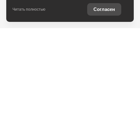
Согласен
Читать полностью
Юридическая информация
Остались вопросы?
Купить Toyota в
кредит
Отправьте заявку, чтобы
Рассчитайте кредитное
получить консультацию по
предложение на вашу
интересующей теме
новую Toyota