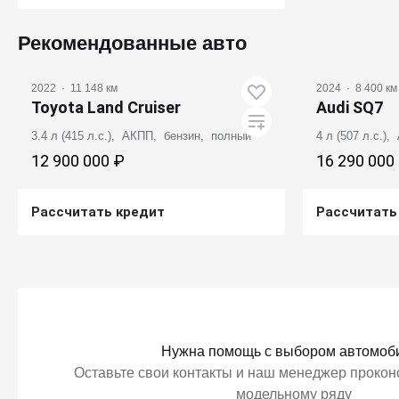
Получить предложение
Рекомендованные авто
2022
·
11 148 км
2024
·
8 400 км
Toyota Land Cruiser
Audi SQ7
3.4 л (415 л.с.), АКПП, бензин, полный
4 л (507 л.с.)
12 900 000 ₽
16 290 000
Рассчитать кредит
Рассчитать
Получить предложение
Получ
Нужна помощь с выбором автомоб
Оставьте свои контакты и наш менеджер проконс
модельному ряду