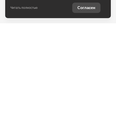
Согласен
Читать полностью
Юридическая информация
Остались вопросы?
Купить Toyota в
кредит
Отправьте заявку, чтобы
Рассчитайте кредитное
получить консультацию по
предложение на вашу
интересующей теме
новую Toyota