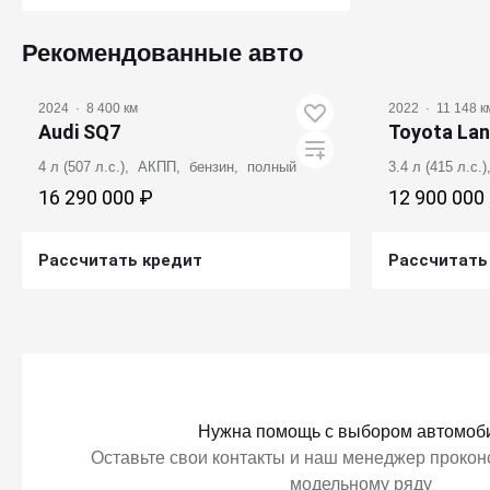
Получить предложение
Рекомендованные авто
2024
·
8 400 км
2022
·
11 148 к
Audi SQ7
Toyota Lan
4 л (507 л.с.), АКПП, бензин, полный
3.4 л (415 л.с
16 290 000 ₽
12 900 000
Рассчитать кредит
Рассчитать
Получить предложение
Получ
Нужна помощь с выбором автомоб
Оставьте свои контакты и наш менеджер проконс
модельному ряду