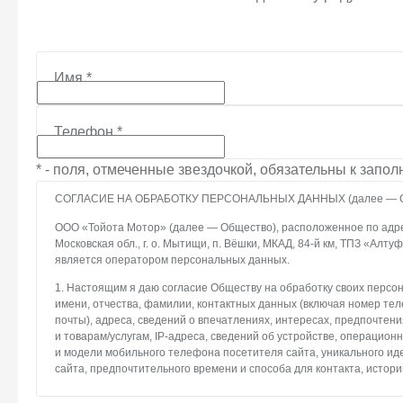
Имя
*
Телефон
*
* - поля, отмеченные звездочкой, обязательны к запо
СОГЛАСИЕ НА ОБРАБОТКУ ПЕРСОНАЛЬНЫХ ДАННЫХ (далее — С
ООО «Тойота Мотор» (далее — Общество), расположенное по адрес
Московская обл., г. о. Мытищи, п. Вёшки, МКАД, 84-й км, ТПЗ «Алтуфье
является оператором персональных данных.
1. Настоящим я даю согласие Обществу на обработку своих персо
имени, отчества, фамилии, контактных данных (включая номер те
почты), адреса, сведений о впечатлениях, интересах, предпочтени
и товарам/услугам, IP-адреса, сведений об устройстве, операцион
и модели мобильного телефона посетителя сайта, уникального и
сайта, предпочтительного времени и способа для контакта, истори
2. Под обработкой персональных данных понимаются следующие де