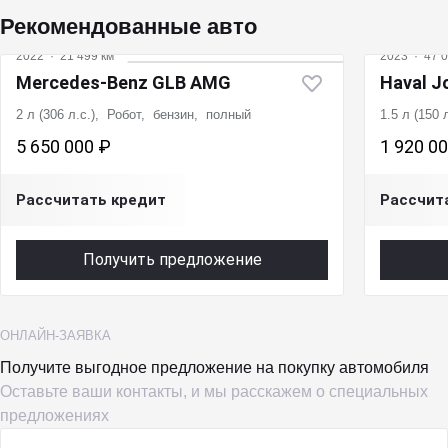
Рекомендованные авто
2022
·
21 499 км
2023
·
47 0
Mercedes‑Benz GLB AMG
Haval J
2 л (306 л.с.), Робот, бензин, полный
1.5 л (150
5 650 000 ₽
1 920 0
Рассчитать кредит
Рассчит
Получить предложение
ОНЛАЙН-ЗАЯВКА
Получите выгодное предложение на покупку автомобиля
Оставьте ваши контакты, и мы расскажем о специальных
предложениях