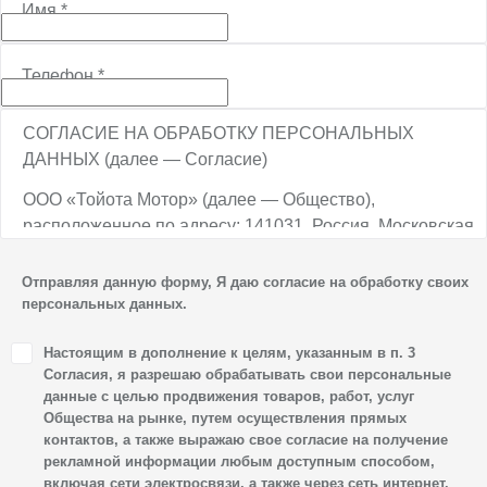
Имя
*
Телефон
*
СОГЛАСИЕ НА ОБРАБОТКУ ПЕРСОНАЛЬНЫХ
ДАННЫХ (далее — Согласие)
ООО «Тойота Мотор» (далее — Общество),
расположенное по адресу: 141031, Россия, Московская
обл., г. о. Мытищи, п. Вёшки, МКАД, 84-й км,
ТПЗ «Алтуфьево», вл. 5, стр. 1, является оператором
Отправляя данную форму, Я даю согласие на обработку своих
персональных данных.
персональных данных.
1. Настоящим я даю согласие Обществу на обработку
Настоящим в дополнение к целям, указанным в п. 3
своих персональных данных, а именно: имени, отчества,
Согласия, я разрешаю обрабатывать свои персональные
фамилии, контактных данных (включая номер телефона
данные с целью продвижения товаров, работ, услуг
Общества на рынке, путем осуществления прямых
и адрес электронной почты), адреса, сведений
контактов, а также выражаю свое согласие на получение
о впечатлениях, интересах, предпочтениях
рекламной информации любым доступным способом,
к автомобилю(-ям) и товарам/услугам, IP-адреса,
включая сети электросвязи, а также через сеть интернет.