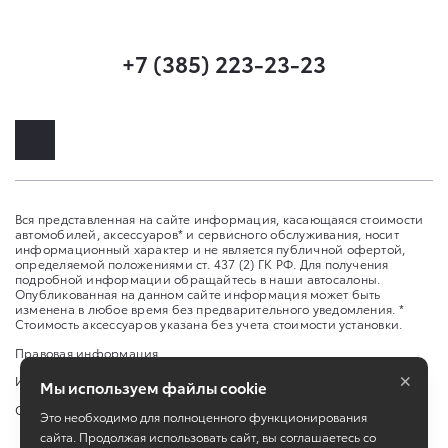
+7 (385) 223-23-23
Вся представленная на сайте информация, касающаяся стоимости
автомобилей, аксессуаров* и сервисного обслуживания, носит
информационный характер и не является публичной офертой,
определяемой положениями ст. 437 (2) ГК РФ. Для получения
подробной информации обращайтесь в наши автосалоны.
Опубликованная на данном сайте информация может быть
изменена в любое время без предварительного уведомления. *
Стоимость аксессуаров указана без учета стоимости установки.
Правовая информация
×
Изменить настройку cookies
Мы используем файлы cookie
Сбросить cookie
Это необходимо для полноценного функционирования
сайта. Продолжая использовать сайт, вы соглашаетесь со