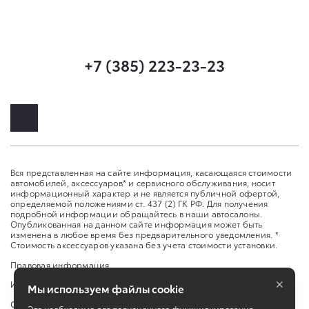
+7 (385) 223-23-23
Вся представленная на сайте информация, касающаяся стоимости
автомобилей, аксессуаров* и сервисного обслуживания, носит
информационный характер и не является публичной офертой,
определяемой положениями ст. 437 (2) ГК РФ. Для получения
подробной информации обращайтесь в наши автосалоны.
Опубликованная на данном сайте информация может быть
изменена в любое время без предварительного уведомления. *
Стоимость аксессуаров указана без учета стоимости установки.
Правовая информация
×
Изменить настройку cookies
Мы используем файлы cookie
Сбросить cookie
Это необходимо для полноценного функционирования