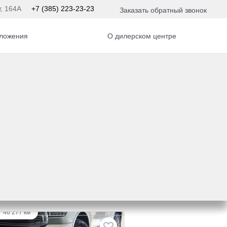
т, 164А
+7 (385) 223-23-23
Заказать обратный звонок
ложения
О дилерском центре
 По умолчанию 
·
46 277 км
K 500