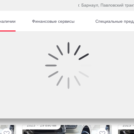
г. Барнаул, Павловский трак
наличии
Финансовые сервисы
Специальные пред
гом
2023
·
29 890 км
2023
TANK 500
TAN