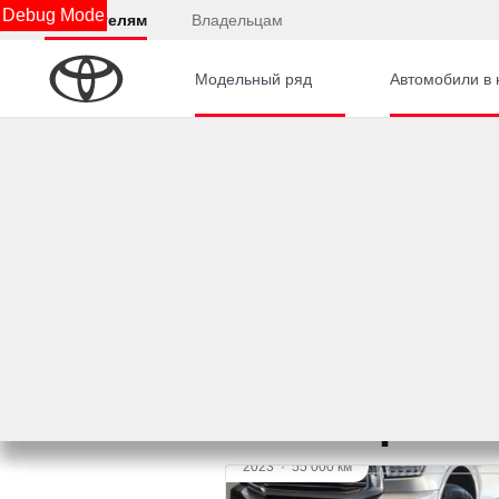
Debug Mode
Покупателям
Владельцам
Модельный ряд
Автомобили в 
2
Фильтры
Бренд и модель
Найдено: 4
Главная
Автомобили с пробегом
TANK
500
4 автомобиля с пробе
2023
·
55 000 км
TANK 500