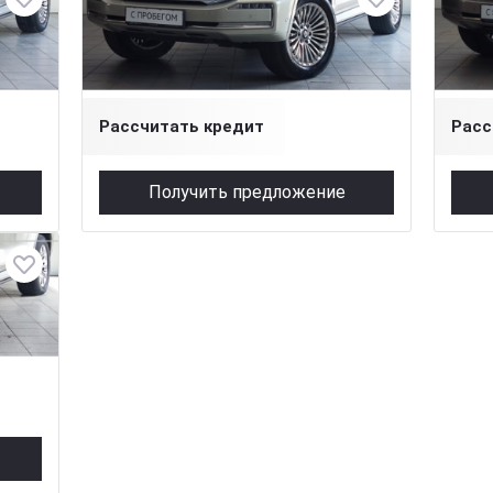
й
3 л (299 л.с.), АКПП, бензин, полный
3 л (
4 500 000 ₽
4 69
Рассчитать кредит
Расс
Получить предложение
й