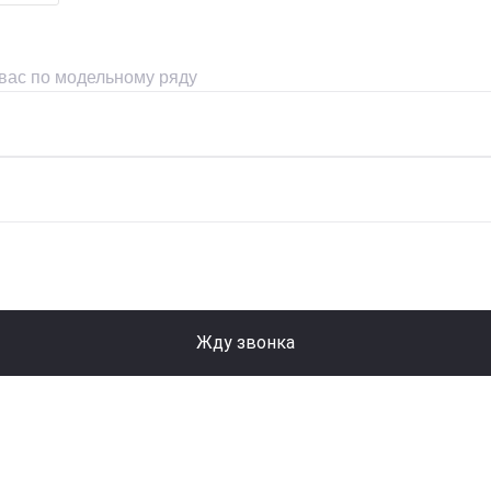
 вас по модельному ряду
Жду звонка