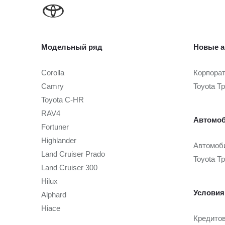
Модельный ряд
Новые а
Corolla
Корпора
Camry
Toyota Т
Toyota C-HR
RAV4
Автомоб
Fortuner
Highlander
Автомоби
Land Cruiser Prado
Toyota Т
Land Cruiser 300
Hilux
Условия
Alphard
Hiace
Кредито