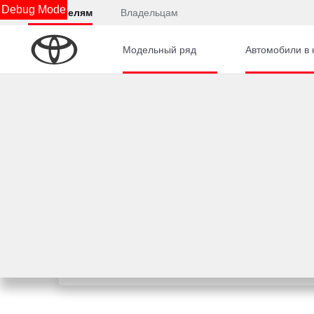
Debug Mode
Покупателям
Владельцам
Модельный ряд
Автомобили в 
Подождите, идет загрузка.....
Юридическая информация
Остались вопросы?
Отправьте заявку, чтобы получить консультацию п