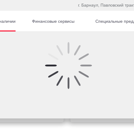
г. Барнаул, Павловский трак
наличии
Финансовые сервисы
Специальные пред
Купить Toyota в кр
о интересующей теме
Рассчитайте кредитное 