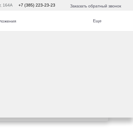
т, 164А
+7 (385) 223-23-23
Заказать обратный звонок
Еще
ложения
едит
предложение на вашу новую Toyota