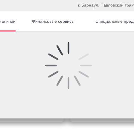
г. Барнаул, Павловский трак
наличии
Финансовые сервисы
Специальные пред
Купить Toyota в кр
о интересующей теме
Рассчитайте кредитное 