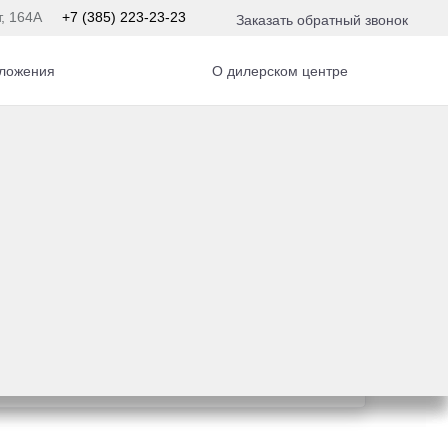
т, 164А
+7 (385) 223-23-23
Заказать обратный звонок
ложения
О дилерском центре
едит
предложение на вашу новую Toyota