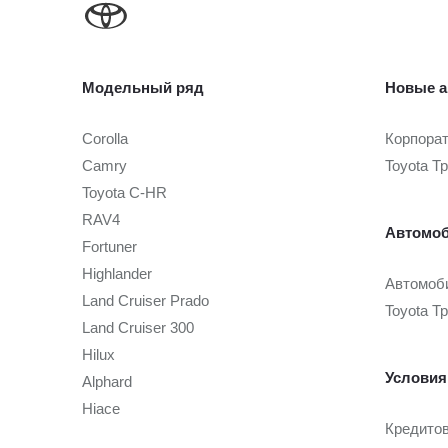
Модельный ряд
Новые а
Corolla
Корпора
Camry
Toyota Т
Toyota C-HR
RAV4
Автомоб
Fortuner
Highlander
Автомоби
Land Cruiser Prado
Toyota Т
Land Cruiser 300
Hilux
Условия
Alphard
Hiace
Кредито