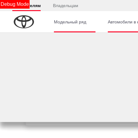
Debug Mode
Покупателям
Владельцам
Модельный ряд
Автомобили в 
Подождите, идет загрузка.....
Юридическая информация
Остались вопросы?
Отправьте заявку, чтобы получить консультацию п