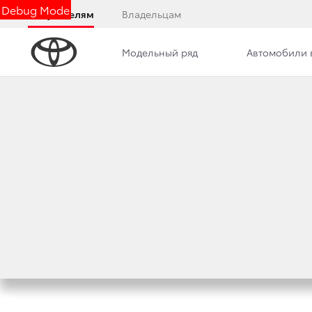
Debug Mode
Покупателям
Владельцам
Модельный ряд
Автомобили 
Дилерский центр
Преимущества дилерского цент
TOYOTA СТАЛА Л
РОССИЙСКИХ ПО
24 ноября 2021 г.
Поделиться