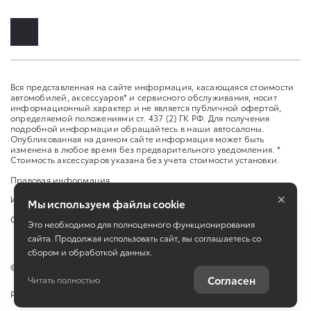
Вся представленная на сайте информация, касающаяся стоимости
автомобилей, аксессуаров* и сервисного обслуживания, носит
информационный характер и не является публичной офертой,
определяемой положениями ст. 437 (2) ГК РФ. Для получения
подробной информации обращайтесь в наши автосалоны.
Опубликованная на данном сайте информация может быть
изменена в любое время без предварительного уведомления. *
Стоимость аксессуаров указана без учета стоимости установки.
Правовая информация
×
Изменить настройку cookies
Мы используем файлы cookie
Сбросить cookie
Это необходимо для полноценного функционирования
сайта. Продолжая использовать сайт, вы соглашаетесь со
сбором и обработкой данных.
©
2026
ООО «АЕМ»
Согласен
Читать полностью
Работает на технологиях
TradeDealer