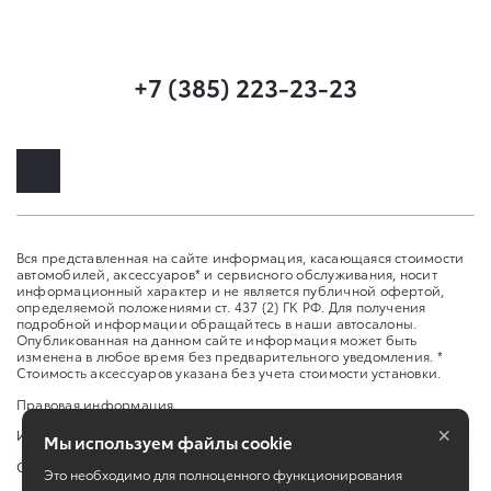
+7 (385) 223-23-23
Вся представленная на сайте информация, касающаяся стоимости
автомобилей, аксессуаров* и сервисного обслуживания, носит
информационный характер и не является публичной офертой,
определяемой положениями ст. 437 (2) ГК РФ. Для получения
подробной информации обращайтесь в наши автосалоны.
Опубликованная на данном сайте информация может быть
изменена в любое время без предварительного уведомления. *
Стоимость аксессуаров указана без учета стоимости установки.
Правовая информация
×
Изменить настройку cookies
Мы используем файлы cookie
Сбросить cookie
Это необходимо для полноценного функционирования